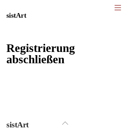
Skip
Men
to
sistArt
content
Registrierung
abschließen
Back
sistArt
To